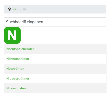
Start
N
Beiträge
Titel
Nachtspeicheröfen
Nähmaschinen
Neonröhren
Nitroverdünner
Nussschalen