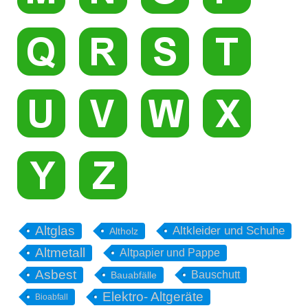
Altglas
Altkleider und Schuhe
Altholz
Altmetall
Altpapier und Pappe
Asbest
Bauschutt
Bauabfälle
Elektro- Altgeräte
Bioabfall