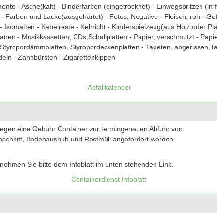
nte - Asche(kalt) - Binderfarben (eingetrocknet) - Einwegspritzen (in 
- Farben und Lacke(ausgehärtet) - Fotos, Negative - Fleisch, roh - Ge
- Isomatten - Kabelreste - Kehricht - Kinderspielzeug(aus Holz oder Plas
planen - Musikkassetten, CDs,Schallplatten - Papier, verschmutzt - Papi
Styropordämmplatten, Styropordeckenplatten - Tapeten, abgerissen,Tape
deln - Zahnbürsten - Zigarettenkippen
Abfallkalender
 gegen eine Gebühr Container zur termingenauen Abfuhr von:
chschnitt, Bodenaushub und Restmüll angefordert werden.
nehmen Sie bitte dem Infoblatt im unten stehenden Link.
Containerdienst Infoblatt