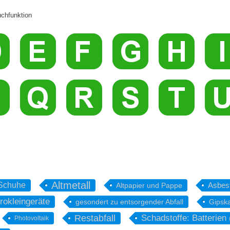
chfunktion
Altmetall
 Schuhe
Asbes
Altpapier und Pappe
rokleingeräte
gesondert zu entsorgender Abfall
Gipska
Restabfall
Schadstoffe: Batterien 
Photovoltaik