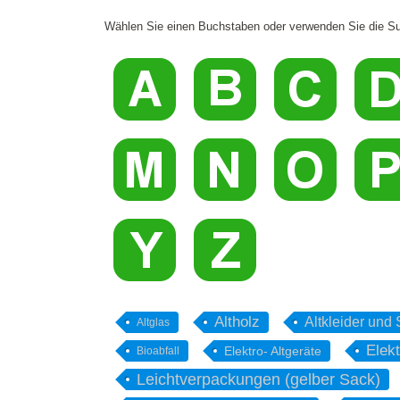
Wählen Sie einen Buchstaben oder verwenden Sie die Su
Altholz
Altkleider und
Altglas
Elekt
Elektro- Altgeräte
Bioabfall
Leichtverpackungen (gelber Sack)