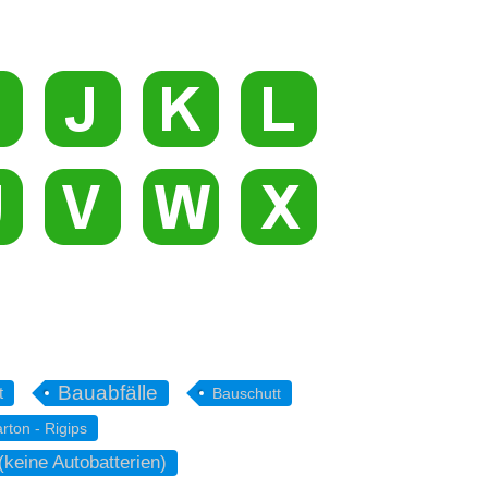
Bauabfälle
t
Bauschutt
rton - Rigips
(keine Autobatterien)